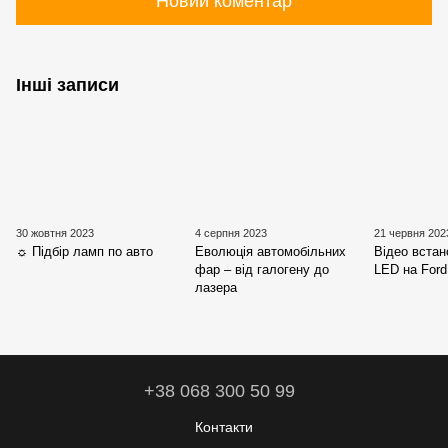
Новий коментар
Інші записи
30 жовтня 2023
4 серпня 2023
21 червня 202
☼ Підбір ламп по авто
Еволюція автомобільних
Відео вста
фар – від галогену до
LED на Ford
лазера
+38 068 300 50 99
Контакти