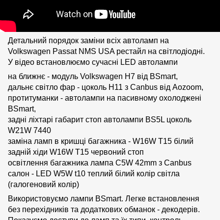
Детальний порядок заміни всіх автоламп на
Volkswagen Passat NMS USA рестайл на світлодіодні.
У відео встановлюємо сучасні LED автолампи
на ближнє - модуль Volkswagen H7 від BSmart,
дальнє світло фар - цоколь H11 з Canbus від Aozoom,
протитуманки - автолампи на пасивному охолоджені
BSmart,
задні ліхтарі габарит стоп автолампи BS5L цоколь
W21W 7440
заміна ламп в кришці багажника - W16W T15 білий
задній хіди W16W T15 червоний стоп
освітлення багажника лампа C5W 42mm з Canbus
салон - LED W5W t10 теплий білий колір світла
(галогеновий колір)
Використовуємо лампи BSmart. Легке встановлення
без перехідників та додаткових обманок - декодерів.