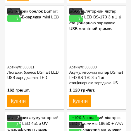
3
3
3
3
Артикул: 300311
Артикул: 300330
Ліхтарик брелок BSmart LED
Акумуляторний ліхтар BSmart
USB-зарядка mini LED
LED BS-170 3 в 1 зі
стаціонарною зарядкою USB
магнітний тримач
162 грн/шт.
1 120 грн/шт.
Купити
Купити
3
−10% Знижка !
3
3