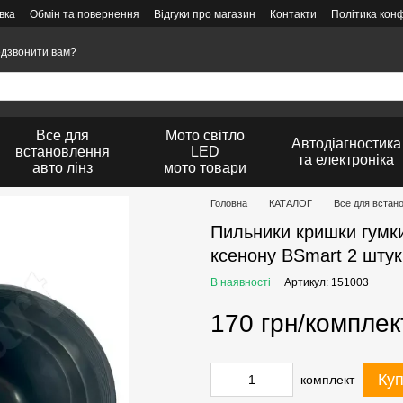
вка
Обмін та повернення
Відгуки про магазин
Контакти
Політика конф
дзвонити вам?
Все для
Мото світло
Автодіагностика
встановлення
LED
та електроніка
авто лінз
мото товари
Головна
КАТАЛОГ
Все для встан
Пильники кришки гумк
ксенону BSmart 2 штук
В наявності
Артикул: 151003
170 грн/комплек
Ку
комплект