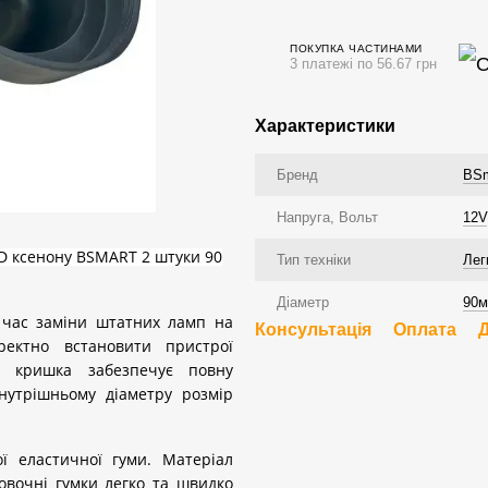
ПОКУПКА ЧАСТИНАМИ
3 платежі по 56.67 грн
Характеристики
Бренд
BSm
Напруга, Вольт
12V
D ксенону BSMART 2 штуки 90
Тип техніки
Лег
Діаметр
90
 час заміни штатних ламп на
Консультація
Оплата
ректно встановити пристрої
а кришка забезпечує повну
нутрішньому діаметру розмір
ї еластичної гуми. Матеріал
ановочні гумки легко та швидко