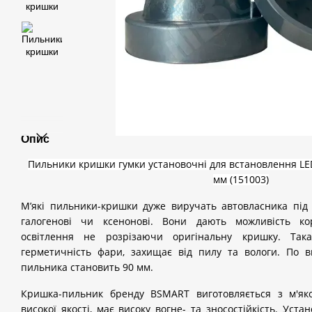
Опис
Пильники кришки гумки установочні для встановлення LE
мм (151003)
М’які пильники-кришки дуже виручать автовласника під
галогенові чи ксенонові. Вони дають можливість ко
освітлення не розрізаючи оригінальну кришку. Так
герметичність фари, захищає від пилу та вологи. По в
пильника становить 90 мм.
Кришка-пильник бренду BSMART виготовляється з м'яко
високої якості, має високу вогне- та зносостійкість. Уст