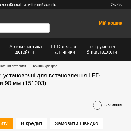
Укр
Рус
іденційності та публічний договір
Мій кошик
Автокосметика
LED ліхтарі
Інструменти
детейлінг
та нічники
Smart гаджети
овлення автоламп
Кришки для фар
и установочні для встановлення LED
и 90 мм (151003)
т
В бажання
пити
В кредит
Замовити швидко