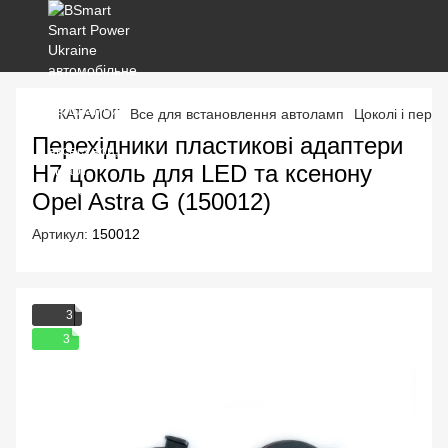
КАТАЛОГ
Все для встановлення автоламп
Цоколі і перех
Перехідники пластикові адаптери
H7 цоколь для LED та ксенону
Opel Astra G (150012)
Артикул:
150012
3
3