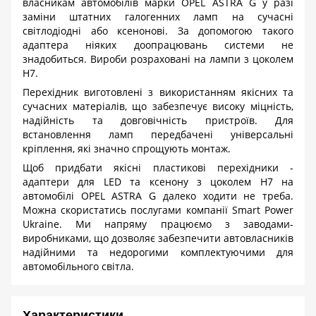
власникам автомобілів марки
OPEL
ASTRA
G
у разі
заміни штатних галогенних ламп на сучасні
світлодіодні або ксенонові. За допомогою такого
адаптера ніяких доопрацювань системи не
знадобиться. Вироби розраховані на лампи з цоколем
H
7.
Перехідник виготовлені з використанням якісних та
сучасних матеріалів, що забезпечує високу міцність,
надійність та довговічність пристроїв. Для
встановлення ламп передбачені універсальні
кріплення, які значно спрощують монтаж.
Щоб придбати якісні пластикові перехідники -
адаптери для
LED
та ксенону з цоколем
H
7 на
автомобілі
OPEL
ASTRA
G
далеко ходити не треба.
Можна скористатись послугами компанії
Smart
Power
Ukraine
. Ми напряму працюємо з заводами-
виробниками, що дозволяє забезпечити автовласників
надійними та недорогими комплектуючими для
автомобільного світла.
Характеристики