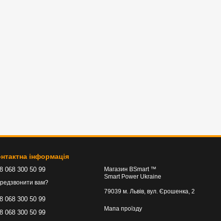
нтактна інформація
8 068 300 50 99
Магазин BSmart ™
Smart Power Ukraine
редзвонити вам?
79039 м. Львів, вул. Єрошенка, 2
8 068 300 50 99
Мапа проїзду
8 068 300 50 99