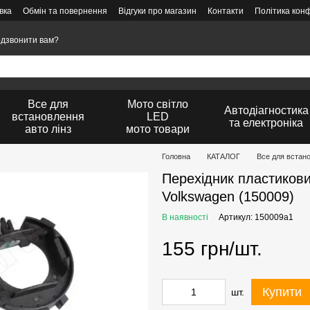
вка
Обмін та повернення
Відгуки про магазин
Контакти
Політика конф
дзвонити вам?
Все для
Мото світло
Автодіагностика
встановлення
LED
та електроніка
авто лінз
мото товари
Головна
КАТАЛОГ
Все для встан
Перехідник пластикови
Volkswagen (150009)
В наявності
Артикул: 150009a1
155 грн/шт.
Купити
шт.