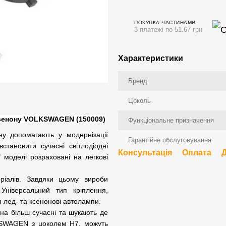
ПОКУПКА ЧАСТИНАМИ
3 платежі по 51.67 грн
Характеристики
Бренд
Цоколь
ксенону VOLKSWAGEN (150009)
Функціональне призначення
ну допомагають у модернізації
Гарантійне обслуговування
становити сучасні світлодіодні
Консультація
Оплата
моделі розраховані на легкові
ріалів. Завдяки цьому вироби
. Універсальний тип кріплення,
 лед- та ксенонові автолампи.
 на більш сучасні та шукають де
LKSWAGEN з цоколем H7, можуть