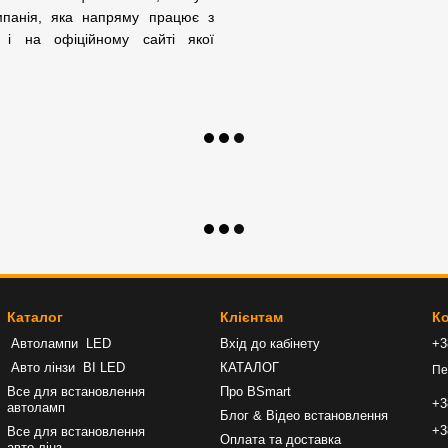
мпанія, яка напряму працює з
а і на офіційному сайті якої
Каталог
Клієнтам
Ко
Автолампи LED
Вхід до кабінету
+3
Авто лінзи BI LED
КАТАЛОГ
Пе
Все для встановлення
Про BSmart
+3
автоламп
Блог & Відео встановлення
+3
Все для встановлення
Оплата та доставка
авто лінз