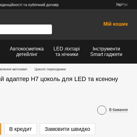
Укр
Рус
іденційності та публічний договір
Мій кошик
Автокосметика
LED ліхтарі
Інструменти
детейлінг
та нічники
Smart гаджети
овлення автоламп
Цоколі і перехідники
й адаптер H7 цоколь для LED та ксенону
В бажання
В кредит
Замовити швидко