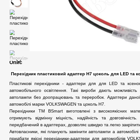
Опис
Перехідник пластиковий адаптер H7 цоколь для LED та 
Пластикові перехідники - адаптери для для LED та ксено
автомобільного освітлення. Такі вироби дають можливість в
автолампи без доопрацювань та переробок. Адаптери даної 
автомобілі марки VOLKSWAGEN та цоколь H7.
Перехідники ТМ BSmart виготовлені з високоякісних мате
отримують відмінну міцність, надійність та довговічність
передбачений в адаптерах, дозволяє швидко та легко закріпити
Автовласники, які планують замінити автолампи а автомобілі
придбати якісні перехідники-адаптери для автомобілів VO