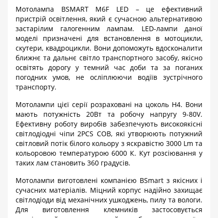
Мотолампа
BSMART
М6
F
LED
– це ефективний
пристрій освітлення, який є сучасною альтернативою
застарілим галогенним лампам.
LED
-
лампи даної
моделі призначені для встановлення в мотоцикли,
скутери, квадроцикли. Вони допоможуть вдосконалити
ближнє та дальнє світло транспортного засобу, якісно
освітять дорогу у темний час доби та за поганих
погодних умов, не осліплюючи водіїв зустрічного
транспорту.
Мотолампи цієї серії розраховані на цоколь
H
4. Вони
мають потужність 20Вт та робочу напругу 9-80
V
.
Ефективну роботу виробів забезпечують високоякісні
світлодіодні чіпи 2
PCS
COB
, які утворюють потужний
світловий потік білого кольору з яскравістю 3000
Lm
та
кольоровою температурою 6000 К. Кут розсіювання у
таких л
ам становить 360 градусів.
Мотолампи виготовлені компанією
BSmart
з якісних і
сучасних матеріалів. Міцний корпус надійно захищає
світлодіоди від механічних ушкоджень, пилу та вологи.
Для виготовлення клемників застосовується