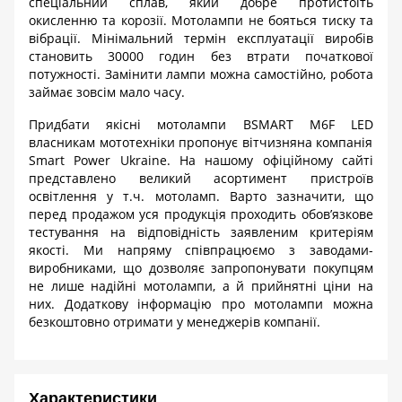
спеціальний сплав, який добре протистоїть
окисленню та корозії. Мотолампи не бояться тиску та
вібрації. Мінімальний термін експлуатації виробів
становить 30000 годин без втрати початкової
потужності. Замінити лампи можна самостійно, робота
займає зовсім мало часу.
Придбати якісні мотолампи
BSMART
М6
F
LED
власникам мототехніки пропонує вітчизняна компанія
Smart
Power
Ukraine
. На нашому офіційному сайті
представлено великий асортимент пристроїв
освітлення у т.ч. мотоламп. Варто зазначити, що
перед продажом уся продукція проходить обов’язкове
тестування на відповідність заявленим критеріям
якості. Ми напряму співпрацюємо з заводами-
виробниками, що дозволяє запропонувати покупцям
не лише надійні мотолампи, а й прийнятні ціни на
них. Додаткову інформацію про мотолампи можна
безкоштовно отримати у менеджерів компанії.
Характеристики