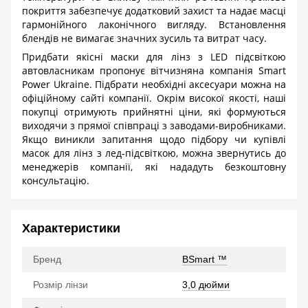
покриття забезпечує додатковий захист та надає масці
гармонійного лаконічного вигляду. Встановлення
блендів не вимагає значних зусиль та витрат часу.
Придбати якісні маски для лінз з
LED
підсвіткою
автовласникам пропонує вітчизняна компанія
Smart
Power
Ukraine
. Підбрати необхідні аксесуари можна на
офіційному сайті компанії. Окрім високої якості, наші
покупці отримують прийнятні ціни, які формуються
виходячи з прямої співпраці з заводами-виробниками.
Якщо виникли запитання щодо підбору чи купівлі
масок для лінз з лед-підсвіткою, можна звернутись до
менеджерів компанії, які нададуть безкоштовну
консультацію.
Характеристики
Бренд
BSmart ™
Розмір лінзи
3,0 дюйми