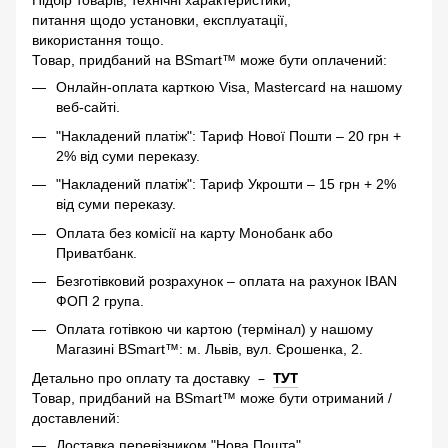
Підбір товарів, технічні характеристики,
питання щодо установки, експлуатації,
використання тощо.
Товар, придбаний на BSmart™ може бути оплачений:
Онлайн-оплата карткою Visa, Mastercard на нашому
веб-сайті.
"Накладений платіж": Тариф Нової Пошти – 20 грн +
2% від суми переказу.
"Накладений платіж": Тариф Укрошти – 15 грн + 2%
від суми переказу.
Оплата без комісії на карту Монобанк або
Приватбанк.
Безготівковий розрахунок – оплата на рахунок IBAN
ФОП 2 група.
Оплата готівкою чи картою (термінал) у нашому
Магазині BSmart™: м. Львів, вул. Єрошенка, 2.
–
ТУТ
Детально про оплату та доставку
Товар, придбаний на BSmart™ може бути отриманий /
доставлений:
Доставка перевізником "Нова Пошта".