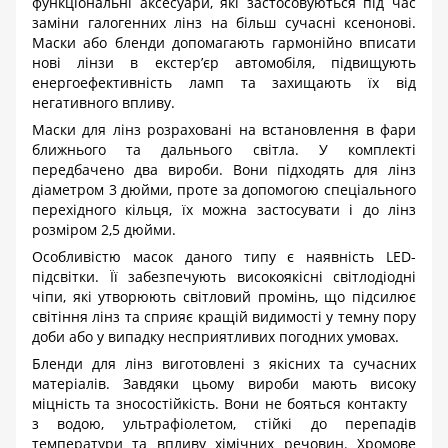
функціональні аксесуари, які застосовуються під час
заміни галогенних лінз на більш сучасні ксенонові.
Маски або бленди допомагають гармонійно вписати
нові лінзи в екстер’єр автомобіля, підвищують
енергоефективність ламп та захищають їх від
негативного впливу.
Маски для лінз розраховані на встановлення в фари
ближнього та дальнього світла. У комплекті
передбачено два вироби. Вони підходять для лінз
діаметром 3 дюйми, проте за допомогою спеціального
перехідного кільця, їх можна застосувати і до лінз
розміром 2,5 дюйми.
Особливістю масок даного типу є наявність
LED
-
підсвітки. Її забезпечують високоякісні світлодіодні
чіпи, які утворюють світловий промінь, що підсилює
світіння лінз та сприяє кращій видимості у темну пору
доби або у випадку несприятливих погодних умовах.
Бленди для лінз виготовлені з якісних та сучасних
матеріалів. Завдяки цьому вироби мають високу
міцність та зносостійкість. Вони не бояться контакту
з водою, ультрафіолетом, стійкі до перепадів
температури та впливу хімічних речовин. Хромове