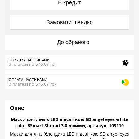
В кредит
Замовити швидко
До обраного
ПОКУПКА ЧАСТИНАМИ
3 платежі по 576.67 грн
ОПЛАТА ЧАСТИНАМИ
3 платежі по 576.67 грн
Опис
Маски для лінз з LED підсвіткою 5D angel eyes white
color BSmart Shroud 3.0 дюйми, артикул: 103110
Маски для лінз (бленди) з
LED
підсвіткою 5
D
angel
eyes