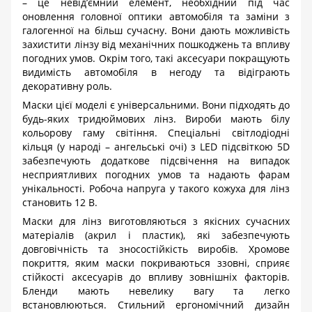
– це невід’ємний елемент, необхідний під час
оновлення головної оптики автомобіля та заміни з
галогенної на більш сучасну. Вони дають можливість
захистити лінзу від механічних пошкоджень та впливу
погодних умов. Окрім того, такі аксесуари покращують
видимість автомобіля в негоду та відіграють
декоративну роль.
Маски цієї моделі є універсальними. Вони підходять до
будь-яких тридюймових лінз. Вироби мають білу
кольорову гаму світіння. Спеціальні світлодіодні
кільця (у народі – ангельські очі) з
LED
підсвіткою 5
D
забезпечують додаткове підсвічення на випадок
несприятливих погодних умов та надають фарам
унікальності. Робоча напруга у такого кожуха для лінз
становить 12 В.
Маски для лінз виготовляються з якісних сучасних
матеріалів (акрил і пластик), які забезпечують
довговічність та зносостійкість виробів. Хромове
покриття, яким маски покриваються ззовні, сприяє
стійкості аксесуарів до впливу зовнішніх факторів.
Бленди мають невелику вагу та легко
встановлюються. Стильний ергономічний дизайн