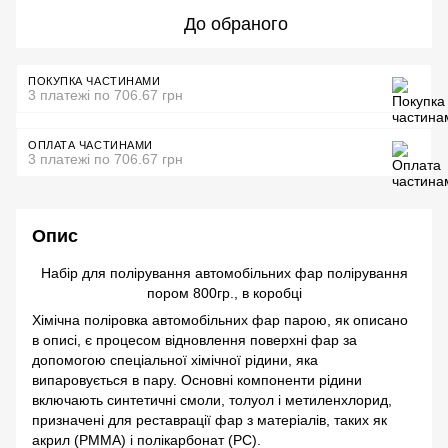
До обраного
ПОКУПКА ЧАСТИНАМИ
3 платежі по 706.67 грн
ОПЛАТА ЧАСТИНАМИ
3 платежі по 706.67 грн
Опис
Набір для полірування автомобільних фар полірування
пором 800гр., в коробці
Хімічна поліровка автомобільних фар парою, як описано
в описі, є процесом відновлення поверхні фар за
допомогою спеціальної хімічної рідини, яка
випаровується в пару. Основні компоненти рідини
включають синтетичні смоли, толуол і метиленхлорид,
призначені для реставрації фар з матеріалів, таких як
акрил (PMMA) і полікарбонат (PC).