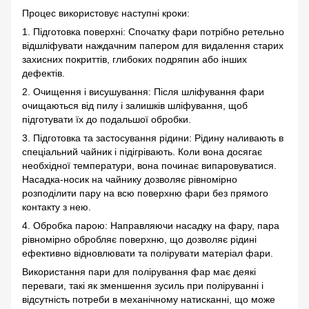
Процес використовує наступні кроки:
1. Підготовка поверхні: Спочатку фари потрібно ретельно
відшліфувати наждачним папером для видалення старих
захисних покриттів, глибоких подряпин або інших
дефектів.
2. Очищення і висушування: Після шліфування фари
очищаються від пилу і залишків шліфування, щоб
підготувати їх до подальшої обробки.
3. Підготовка та застосування рідини: Рідину наливають в
спеціальний чайник і підігрівають. Коли вона досягає
необхідної температури, вона починає випаровуватися.
Насадка-носик на чайнику дозволяє рівномірно
розподілити пару на всю поверхню фари без прямого
контакту з нею.
4. Обробка парою: Направляючи насадку на фару, пара
рівномірно обробляє поверхню, що дозволяє рідині
ефективно відновлювати та полірувати матеріал фари.
Використання пари для полірування фар має деякі
переваги, такі як зменшення зусиль при поліруванні і
відсутність потреби в механічному натисканні, що може