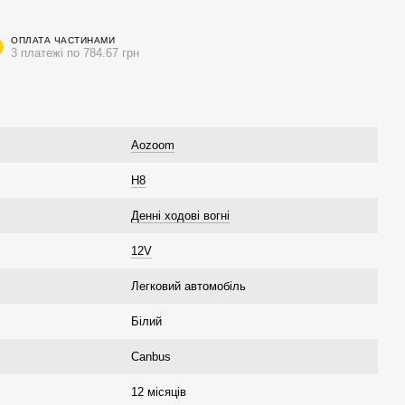
ОПЛАТА ЧАСТИНАМИ
3 платежі по 784.67 грн
Aozoom
H8
Денні ходові вогні
12V
Легковий автомобіль
Білий
Canbus
12 місяців