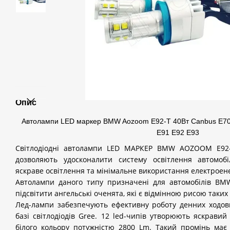
Опис
Автолампи LED маркер BMW Aozoom E92-T 40Вт Canbus E70 
E91 E92 E93
Світлодіодні автолампи
LED
МАРКЕР
BMW
AOZOOM
E
92
дозволяють удосконалити систему освітлення автомоб
яскраве освітлення та мінімальне використання електроене
Автолампи даного типу призначені для автомобілів
BM
підсвітити ангельські оченята, які є відмінною рисою таких
Лед-лампи забезпечують ефективну роботу денних ходов
базі світлодіодів
Gree
. 12
led
-чипів утворюють яскравий 
білого кольору потужністю 2800
Lm
. Такий промінь має