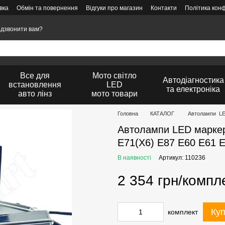
вка
Обмін та повернення
Відгуки про магазин
Контакти
Політика конф
дзвонити вам?
Все для
Мото світло
Автодіагностика
встановлення
LED
та електроніка
авто лінз
мото товари
Головна
КАТАЛОГ
Автолампи L
Автолампи LED марке
E71(X6) E87 E60 E61 
В наявності
Артикул: 110236
2 354 грн/компл
Ку
комплект