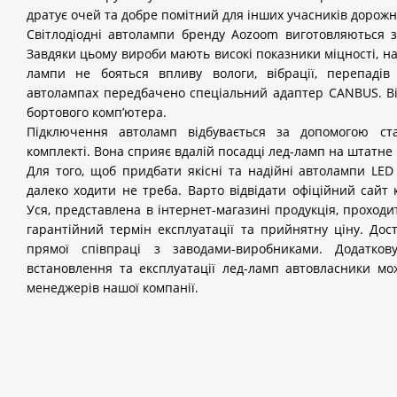
дратує очей та добре помітний для інших учасників дорожн
Світлодіодні автолампи бренду
Aozoom
виготовляються з 
Завдяки цьому вироби мають високі показники міцності, над
лампи не бояться впливу вологи, вібрації, перепаді
автолампах передбачено спеціальний адаптер
CANBUS
.
В
бортового комп’ютера.
Підключення автоламп відбувається за допомогою ст
комплекті. Вона сприяє вдалій посадці лед-ламп на штатне 
Для того, щоб придбати якісні та надійні автолампи
LED
далеко ходити не треба. Варто відвідати офіційний сайт
Уся, представлена в інтернет-магазині продукція, проходи
гарантійний термін експлуатації та прийнятну ціну. Дос
прямої співпраці з заводами-виробниками. Додатков
встановлення та експлуатації лед-ламп автовласники м
менеджерів нашої компанії.