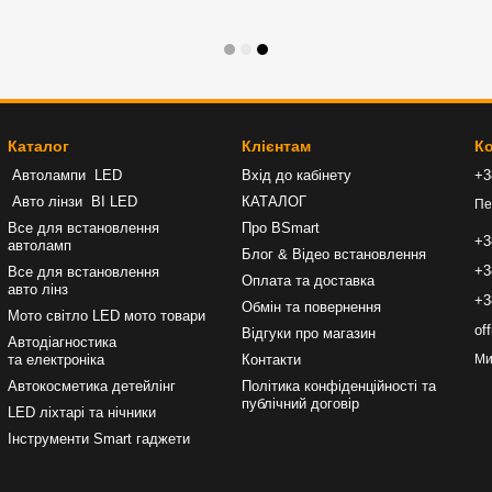
Каталог
Клієнтам
Ко
Автолампи LED
Вхід до кабінету
+3
Авто лінзи BI LED
КАТАЛОГ
Пе
Все для встановлення
Про BSmart
+3
автоламп
Блог & Відео встановлення
+3
Все для встановлення
Оплата та доставка
авто лінз
+3
Обмін та повернення
Мото світло LED мото товари
of
Відгуки про магазин
Автодіагностика
та електроніка
Контакти
Ми
Автокосметика детейлінг
Політика конфіденційності та
публічний договір
LED ліхтарі та нічники
Інструменти Smart гаджети