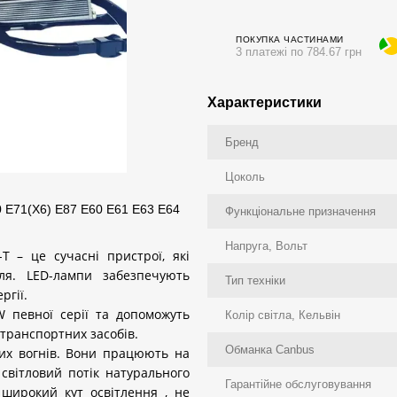
ПОКУПКА ЧАСТИНАМИ
3 платежі по 784.67 грн
Характеристики
Бренд
Цоколь
E71(X6) E87 E60 E61 E63 E64
Функціональне призначення
Напруга, Вольт
-
T
– це сучасні пристрої, які
іля.
LED
-лампи забезпечують
Тип техніки
ргії.
W
певної серії та допоможуть
Колір світла, Кельвін
 транспортних засобів.
Обманка Canbus
их вогнів. Вони працюють на
світловий потік натурального
Гарантійне обслуговування
 широкий кут освітлення , не