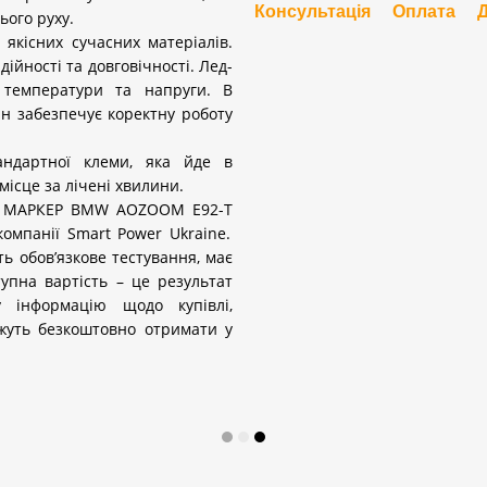
Консультація
Оплата
ього руху.
якісних сучасних матеріалів.
ійності та довговічності. Лед-
в температури та напруги. В
ін забезпечує коректну роботу
андартної клеми, яка йде в
місце за лічені хвилини.
МАРКЕР
BMW
AOZOOM
E
92-
T
 компанії
Smart
Power
Ukraine
.
ть обов’язкове тестування, має
тупна вартість – це результат
у інформацію щодо купівлі,
ожуть безкоштовно отримати у