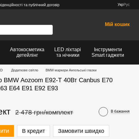
Укр
Рус
іденційності та публічний договір
Мій кошик
Автокосметика
LED ліхтарі
Інструменти
детейлінг
та нічники
Smart гаджети
ED
Додаткове світло
BMW маркери Ангельські глазки
р BMW Aozoom E92-T 40Вт Canbus E70
E63 E64 E91 E92 E93
ект
2 478 грн/комплект
В бажання
пити
В кредит
Замовити швидко