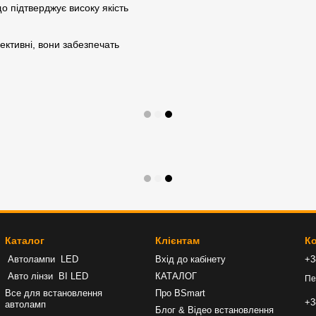
що підтверджує високу якість
фективні, вони забезпечать
Каталог
Клієнтам
Ко
Автолампи LED
Вхід до кабінету
+3
Авто лінзи BI LED
КАТАЛОГ
Пе
Все для встановлення
Про BSmart
+3
автоламп
Блог & Відео встановлення