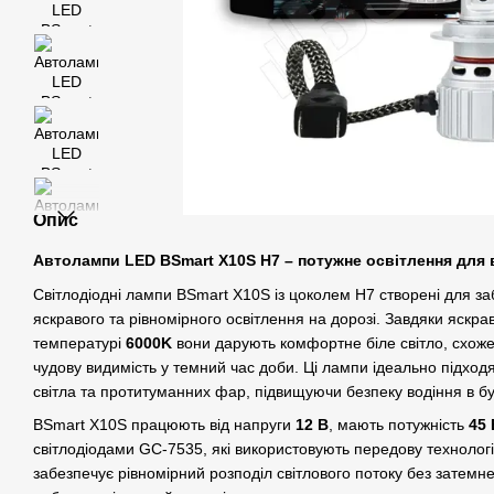
Опис
Автолампи LED BSmart X10S H7 – потужне освітлення для 
Світлодіодні лампи BSmart X10S із цоколем H7 створені для 
яскравого та рівномірного освітлення на дорозі. Завдяки яскра
температурі
6000K
вони дарують комфортне біле світло, схоже
чудову видимість у темний час доби. Ці лампи ідеально підход
світла та протитуманних фар, підвищуючи безпеку водіння в б
BSmart X10S працюють від напруги
12 В
, мають потужність
45 
світлодіодами GC-7535, які використовують передову техноло
забезпечує рівномірний розподіл світлового потоку без затемнен