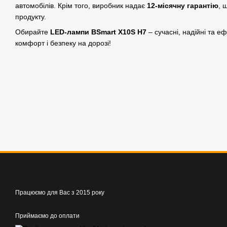
автомобілів. Крім того, виробник надає
12-місячну гарантію
, 
продукту.
Обирайте
LED-лампи BSmart X10S H7
– сучасні, надійні та е
комфорт і безпеку на дорозі!
Працюємо для Вас з 2015 року
Приймаємо до оплати