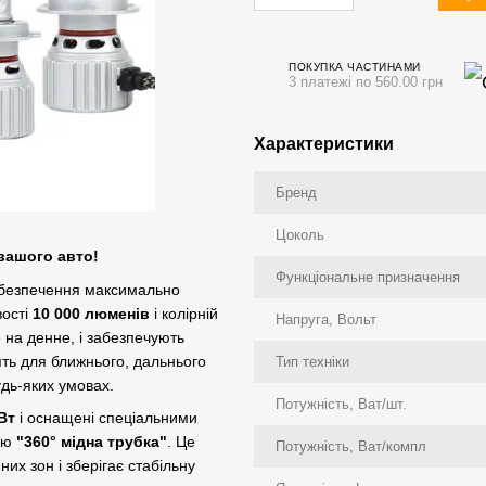
ПОКУПКА ЧАСТИНАМИ
3 платежі по 560.00 грн
Характеристики
Бренд
Цоколь
вашого авто!
Функціональне призначення
забезпечення максимально
вості
10 000 люменів
і колірній
Напруга, Вольт
 на денне, і забезпечують
ять для ближнього, дальнього
Тип техніки
удь-яких умовах.
Потужність, Ват/шт.
Вт
і оснащені спеціальними
гію
"360° мідна трубка"
. Це
Потужність, Ват/компл
их зон і зберігає стабільну