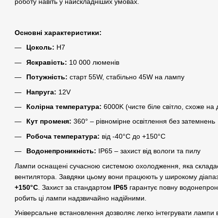
роботу навіть у найскладніших умовах.
Основні характеристики:
Цоколь:
H7
Яскравість:
10 000 люменів
Потужність:
старт 55W, стабільно 45W на лампу
Напруга:
12V
Колірна температура:
6000K (чисте біле світло, схоже на
Кут променя:
360° – рівномірне освітлення без затемнень
Робоча температура:
від -40°C до +150°C
Водонепроникність:
IP65 – захист від вологи та пилу
Лампи оснащені сучасною системою охолодження, яка складаєт
вентилятора. Завдяки цьому вони працюють у широкому діапаз
+150°C
. Захист за стандартом
IP65
гарантує повну водонепроник
робить ці лампи надзвичайно надійними.
Універсальне встановлення дозволяє легко інтегрувати лампи 