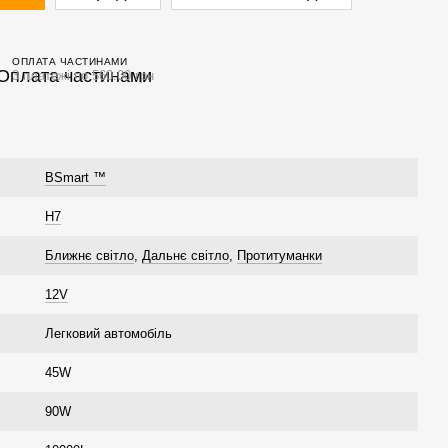
ОПЛАТА ЧАСТИНАМИ
3 платежі по 560.00 грн
BSmart ™
H7
Ближнє світло
,
Дальнє світло
,
Протитуманки
12V
Легковий автомобіль
45W
90W