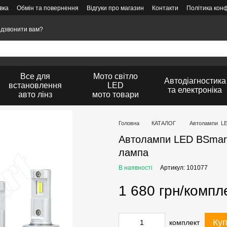
вка
Обмін та повернення
Відгуки про магазин
Контакти
Політика конф
дзвонити вам?
Все для
Мото світло
Автодіагностика
встановлення
LED
та електроніка
авто лінз
мото товари
Головна
КАТАЛОГ
Автолампи L
Автолампи LED BSmart
лампа
В наявності
Артикул: 101077
1 680 грн/компл
Ку
комплект