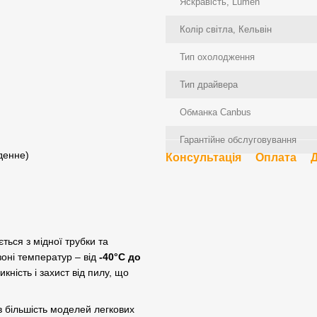
Яскравість, Lumen
Колір світла, Кельвін
Тип охолодження
Тип драйвера
Обманка Canbus
Гарантійне обслуговування
 денне)
Консультація
Оплата
ься з мідної трубки та
оні температур – від
-40°C до
ність і захист від пилу, що
в більшість моделей легкових