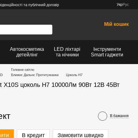
Укр
Рус
іденційності та публічний договір
Мій кошик
Автокосметика
LED ліхтарі
Інструменти
детейлінг
та нічники
Smart гаджети
Головне світло
ED
Ближнє Дальнє Протитуманки
Цоколь H7
 X10S цоколь H7 10000Лм 90Вт 12В 45Вт
ект
В бажання
пити
В кредит
Замовити швидко