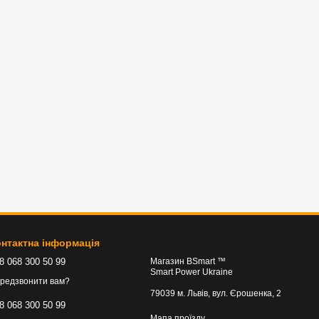
нтактна інформація
8 068 300 50 99
Магазин BSmart ™
Smart Power Ukraine
редзвонити вам?
79039 м. Львів, вул. Єрошенка, 2
8 068 300 50 99
Мапа проїзду