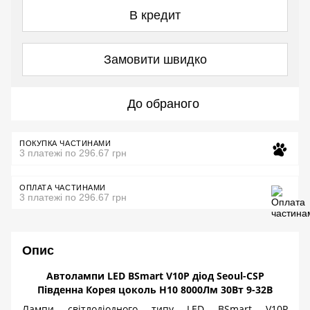
В кредит
Замовити швидко
До обраного
ПОКУПКА ЧАСТИНАМИ
3 платежі по 296.67 грн
ОПЛАТА ЧАСТИНАМИ
3 платежі по 296.67 грн
Опис
Автолампи
LED
BSmart
V
10
P
діод Seoul-
CSP
Південна Корея цоколь
H
10 8000Лм 30Вт 9-32В
Лампи світлодіодного типу
LED
BSmart
V
10
P