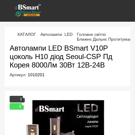
КАТАЛОГ
Автолампи LED
Головне світло
Ближнє Дальнє Протитуманк
Автолампи LED BSmart V10P
цоколь H10 діод Seoul-CSP Пд
Корея 8000Лм 30Вт 12В-24В
Артикул:
1010201
3
3