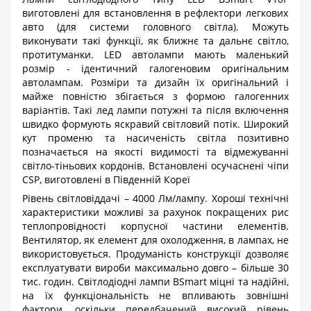
виготовлені для встановлення в рефлектори легкових
авто (для системи головного світла). Можуть
виконувати такі функції, як ближнє та дальнє світло,
протитуманки. LED автолампи мають маленький
розмір - ідентичний галогеновим оригінальним
автолампам. Розміри та дизайн їх оригінальний і
майже повністю збігається з формою галогенних
варіантів. Такі лед лампи потужні та після включення
швидко формують яскравий світловий потік. Широкий
кут променю та насиченість світла позитивно
позначається на якості видимості та відмежуванні
світло-тіньових кордонів. Встановлені осучаснені чіпи
CSP
, виготовлені в Південній Кореї
Рівень світловіддачі – 4000 Лм/лампу. Хороші технічні
характеристики можливі за рахунок покращених рис
теплопровідності корпусної частини елементів.
Вентилятор, як елемент для охолодження, в лампах, не
використовується. Продуманість конструкції дозволяє
експлуатувати вироби максимально довго – більше 30
тис. годин. Світлодіодні лампи
BSmart
міцні та надійні,
на їх функціональність не впливають зовнішні
фактори, оскільки передбачений високий рівень