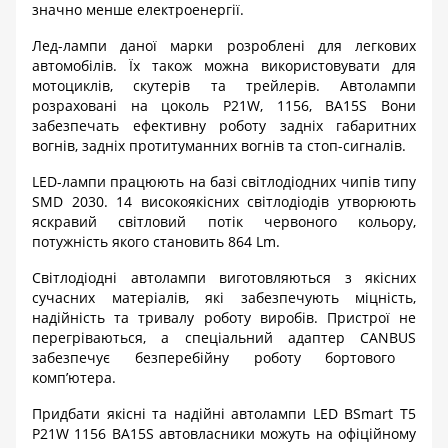
значно менше електроенергії.
Лед-лампи даної марки розроблені для легкових
автомобілів. Їх також можна використовувати для
мотоциклів, скутерів та трейлерів. Автолампи
розраховані на цоколь
P
21
W
, 1156,
BA
15
S
Вони
забезпечать ефективну роботу задніх габаритних
вогнів, задніх протитуманних вогнів та стоп-сигналів.
LED
-лампи працюють на базі світлодіодних чипів типу
SMD
2030. 14 високоякісних світлодіодів утворюють
яскравий світловий потік червоного кольору,
потужність якого становить 864
Lm
.
Світлодіодні автолампи виготовляються з якісних
сучасних матеріалів, які забезпечують міцність,
надійність та тривалу роботу виробів. Пристрої не
перегріваються, а спеціальний адаптер
CANBUS
забезпечує безперебійну роботу бортового
комп’ютера.
Придбати якісні та надійні автолампи
LED
BSmart
T
5
P
21
W
1156
BA
15
S
автовласники можуть на офіційному