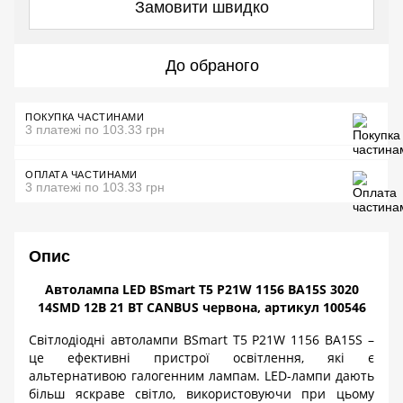
Замовити швидко
До обраного
ПОКУПКА ЧАСТИНАМИ
3 платежі по 103.33 грн
ОПЛАТА ЧАСТИНАМИ
3 платежі по 103.33 грн
Опис
Автолампа
LED
BSmart
T
5
P
21
W
1156
BA
15
S
3020
14
SMD
12В 21
BT
CANBUS
червона, артикул 100546
Світлодіодні автолампи
BSmart
T
5
P
21
W
1156
BA
15
S
–
це ефективні пристрої освітлення, які є
альтернативою галогенним лампам.
LED
-
лампи дають
більш яскраве світло, використовуючи при цьому