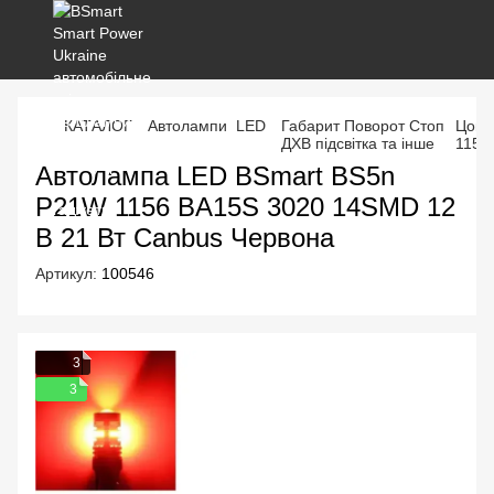
КАТАЛОГ
Автолампи LED
Габарит Поворот Стоп
Цоко
ДХВ підсвітка та інше
1156
Автолампа LED BSmart BS5n
P21W 1156 BA15S 3020 14SMD 12
В 21 Вт Canbus Червона
Артикул:
100546
3
3