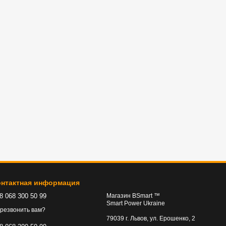
онтактная информация
8 068 300 50 99
Магазин BSmart ™
Smart Power Ukraine
резвонить вам?
79039 г. Львов, ул. Ерошенко, 2