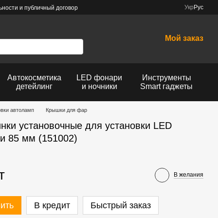
Укр
Рус
ности и публичный договор
Мой заказ
Автокосметика
LED фонари
Инструменты
детейлинг
и ночники
Smart гаджеты
овки автоламп
Крышки для фар
нки установочные для установки LED
и 85 мм (151002)
т
В желания
ить
В кредит
Быстрый заказ