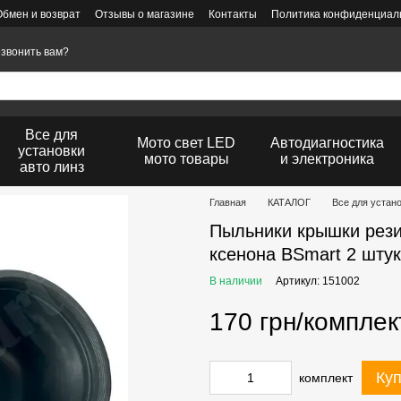
Обмен и возврат
Отзывы о магазине
Контакты
Политика конфиденциаль
звонить вам?
Все для
Мото свет LED
Автодиагностика
установки
мото товары
и электроника
авто линз
Главная
КАТАЛОГ
Все для устан
Пыльники крышки рези
ксенона BSmart 2 штук
В наличии
Артикул: 151002
170 грн/комплек
Куп
комплект