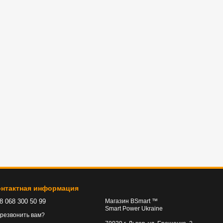
онтактная информация
8 068 300 50 99
Магазин BSmart ™
Smart Power Ukraine
резвонить вам?