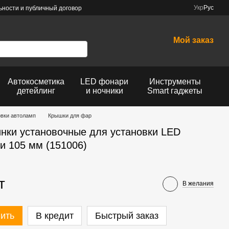
Укр
Рус
ности и публичный договор
Мой заказ
Автокосметика
LED фонари
Инструменты
детейлинг
и ночники
Smart гаджеты
овки автоламп
Крышки для фар
нки установочные для установки LED
и 105 мм (151006)
т
В желания
ить
В кредит
Быстрый заказ