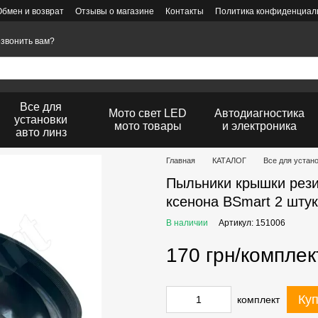
Обмен и возврат
Отзывы о магазине
Контакты
Политика конфиденциаль
звонить вам?
Все для
Мото свет LED
Автодиагностика
установки
мото товары
и электроника
авто линз
Главная
КАТАЛОГ
Все для устан
Пыльники крышки рези
ксенона BSmart 2 штук
В наличии
Артикул: 151006
170 грн/комплек
Куп
комплект