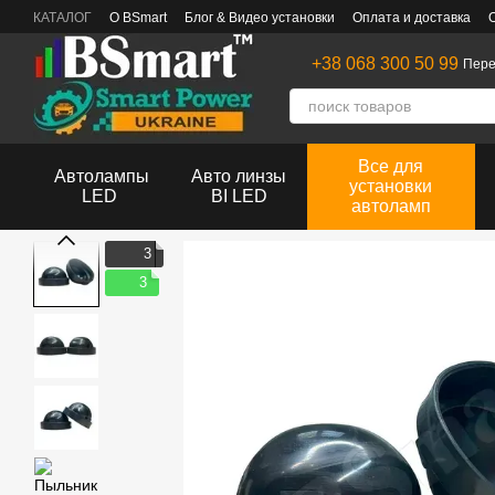
Перейти к основному контенту
КАТАЛОГ
О BSmart
Блог & Видео установки
Оплата и доставка
+38 068 300 50 99
Пере
Все для
Автолампы
Авто линзы
установки
LED
BI LED
автоламп
3
3