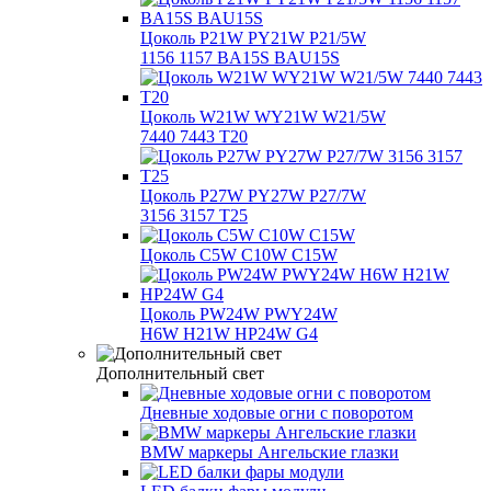
Цоколь P21W PY21W P21/5W
1156 1157 BA15S BAU15S
Цоколь W21W WY21W W21/5W
7440 7443 T20
Цоколь P27W PY27W P27/7W
3156 3157 T25
Цоколь C5W C10W C15W
Цоколь PW24W PWY24W
H6W H21W HP24W G4
Дополнительный свет
Дневные ходовые огни с поворотом
BMW маркеры Ангельские глазки