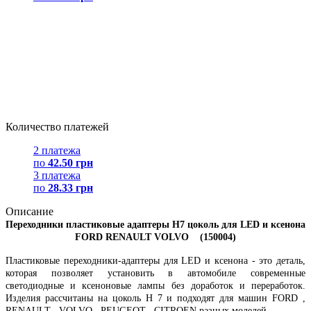
Количество платежей
2 платежа
по
42.50 грн
3 платежа
по
28.33 грн
Описание
Переходники пластиковые адаптеры
H7
цоколь для
LED
и ксенона
FORD
RENAULT
VOLVO
(150004)
Пластиковые переходники-адаптеры для
LED
и ксенона - это деталь,
которая позволяет установить в автомобиле современные
светодиодные и ксеноновые лампы без доработок и переработок.
Изделия рассчитаны на цоколь
H
7 и подходят для машин
FORD
,
RENAULT
,
VOLVO
,
PEUGEOT
,
CITROEN
разных моделей.