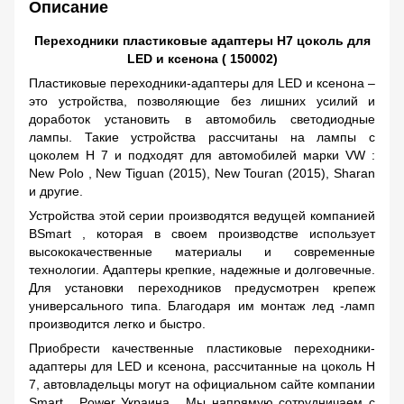
Описание
Переходники пластиковые адаптеры H7 цоколь для
LED и ксенона ( 150002)
Пластиковые переходники-адаптеры для
LED
и ксенона –
это устройства, позволяющие без лишних усилий и
доработок установить в автомобиль светодиодные
лампы. Такие устройства рассчитаны на лампы с
цоколем
H
7 и подходят для автомобилей марки
VW
:
New
Polo
,
New
Tiguan
(2015),
New
Touran
(2015),
Sharan
и другие.
Устройства этой серии производятся ведущей компанией
BSmart
, которая в своем производстве использует
высококачественные материалы и современные
технологии. Адаптеры крепкие, надежные и долговечные.
Для установки переходников предусмотрен крепеж
универсального типа. Благодаря им монтаж лед -ламп
производится легко и быстро.
Приобрести качественные пластиковые переходники-
адаптеры для
LED
и ксенона, рассчитанные на цоколь
H
7, автовладельцы могут на официальном сайте компании
Smart .
Power
Украина
. Мы напрямую сотрудничаем с