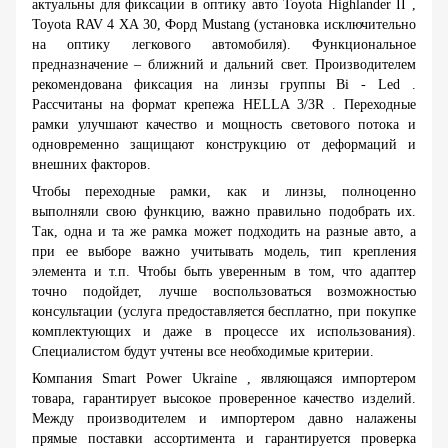
актуальны для фиксации в оптику авто
Toyota
Highlander
II
,
Toyota
RAV
4
XA
30,
Форд
Mustang
(установка исключительно
на оптику легкового автомобиля). Функциональное
предназначение – ближний и дальний свет. Производителем
рекомендована фиксация на линзы группы
Bi
-
Led
.
Рассчитаны на формат крепежа HELLA 3/3R
. Переходные
рамки улучшают качество и мощность светового потока и
одновременно защищают конструкцию от деформаций и
внешних факторов.
Чтобы переходные рамки, как и линзы, полноценно
выполняли свою функцию, важно правильно подобрать их.
Так, одна и та же рамка может подходить на разные авто, а
при ее выборе важно учитывать модель, тип крепления
элемента и т.п. Чтобы быть уверенным в том, что адаптер
точно подойдет, лучше воспользоваться возможностью
консультации (услуга предоставляется бесплатно, при покупке
комплектующих и даже в процессе их использования).
Специалистом будут учтены все необходимые критерии.
Компания
Smart
Power
Ukraine
, являющаяся импортером
товара, гарантирует высокое проверенное качество изделий.
Между производителем и импортером давно налажены
прямые поставки ассортимента и гарантируется проверка