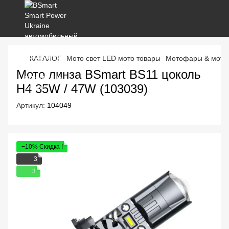
КАТАЛОГ
Мото свет LED мото товары
Мотофары & мото 
Мото линза BSmart BS11 цоколь
H4 35W / 47W (103039)
Артикул:
104049
−10% Скидка !
3
3