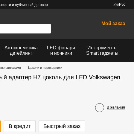
Укр
Рус
ности и публичный договор
Мой заказ
Автокосметика
LED фонари
Инструменты
детейлинг
и ночники
Smart гаджеты
овки автоламп
Цоколи и переходники
ый адаптер H7 цоколь для LED Volkswagen
В желания
В кредит
Быстрый заказ