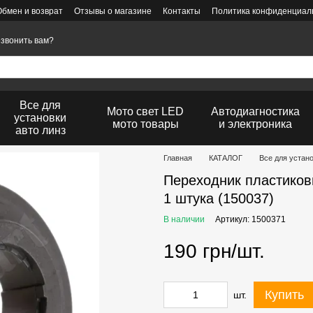
Обмен и возврат
Отзывы о магазине
Контакты
Политика конфиденциаль
звонить вам?
Все для
Мото свет LED
Автодиагностика
установки
мото товары
и электроника
авто линз
Главная
КАТАЛОГ
Все для устан
Переходник пластиков
1 штука (150037)
В наличии
Артикул: 1500371
190 грн/шт.
Купить
шт.