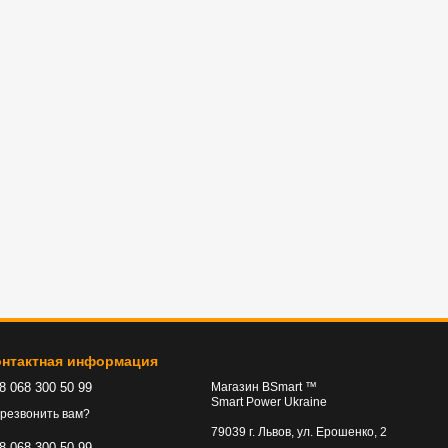
онтактная информация
8 068 300 50 99
Магазин BSmart ™
Smart Power Ukraine
резвонить вам?
79039 г. Львов, ул. Ерошенко, 2
8 068 300 50 99