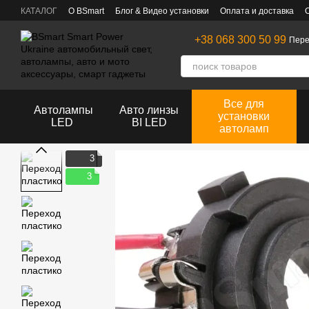
Перейти к основному контенту
КАТАЛОГ
О BSmart
Блог & Видео установки
Оплата и доставка
+38 068 300 50 99
Пере
Все для
Автолампы
Авто линзы
установки
LED
BI LED
автоламп
3
3