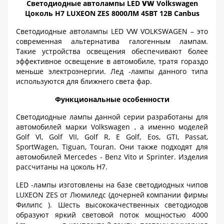
Светодиодные автолампы
LED
VW
Volkswagen
Цоколь
H
7
LUXEON
ZES
8000ЛМ 45ВТ
12В
Canbus
Светодиодные автолампы
LED
VOLKSWAGEN
– это
VW
современная альтернатива галогенным лампам.
Такие устройства освещения обеспечивают более
эффективное освещение в автомобиле, тратя гораздо
меньше электроэнергии. Лед -лампы данного типа
используются для ближнего света фар.
Функциональные особенности
Светодиодные лампы данной серии разработаны для
автомобилей марки
Volkswagen
, а именно моделей
Golf
Vl
,
Golf
VII
,
Golf
R
,
E
Golf
,
Eos
,
GTI
,
Passat
,
SportWagen
,
Tiguan
,
Touran
. Они также подходят для
автомобилей
Mercedes
-
Benz
Vito
и
Sprinter
. Изделия
рассчитаны на цоколь
H
7
.
LED
-лампы изготовлены на базе светодиодных чипов
LUXEON
ZES
от Люмиледс (дочерней компании фирмы
Филипс ). Шесть высококачественных светодиодов
образуют яркий световой поток мощностью 4000