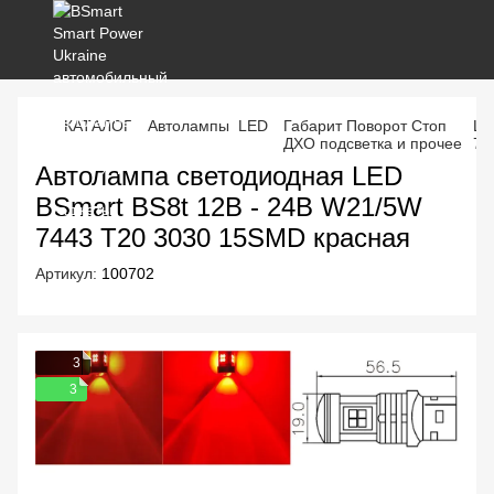
КАТАЛОГ
Автолампы LED
Габарит Поворот Стоп
Цо
ДХО подсветка и прочее
74
Автолампа светодиодная LED
BSmart BS8t 12В - 24В W21/5W
7443 T20 3030 15SMD красная
Артикул:
100702
3
3