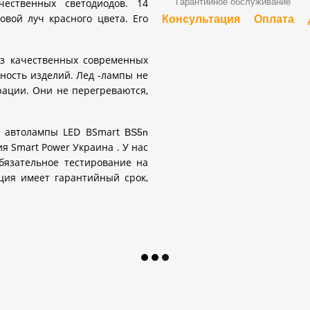
ественных светодиодов. 14
Гарантийное обслуживание
овой луч красного цвета. Его
Консультация
Оплата
из качественных современных
ность изделий. Лед -лампы не
рации. Они не перегреваются,
ые автолампы
LED
BSmart
BS5n
ния
Smart
Power
Украина
. У нас
бязательное тестирование на
кция имеет гарантийный срок,