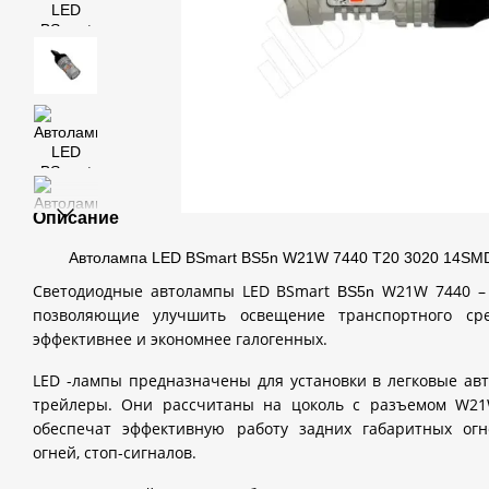
Описание
Автолампа LED BSmart BS5n W21W 7440 T20 3020 14SMD
Светодиодные автолампы
LED
BSmart
W
21
W
7440 –
BS5n
позволяющие улучшить освещение транспортного ср
эффективнее и экономнее галогенных.
LED
-лампы предназначены для установки в легковые авт
трейлеры. Они рассчитаны на цоколь с разъемом
W
21
обеспечат эффективную работу задних габаритных огн
огней, стоп-сигналов.