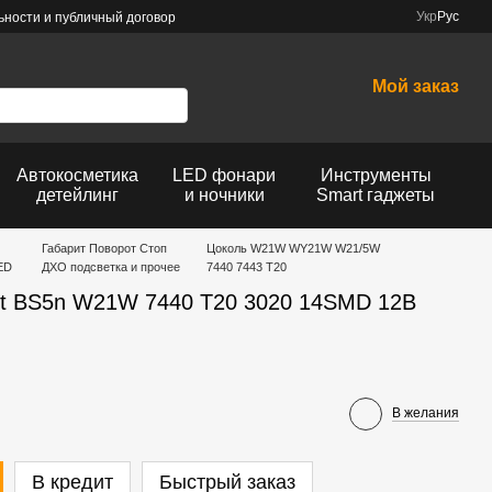
Укр
Рус
ности и публичный договор
Мой заказ
Автокосметика
LED фонари
Инструменты
детейлинг
и ночники
Smart гаджеты
Габарит Поворот Стоп
Цоколь W21W WY21W W21/5W
ED
ДХО подсветка и прочее
7440 7443 T20
t BS5n W21W 7440 T20 3020 14SMD 12В
В желания
В кредит
Быстрый заказ