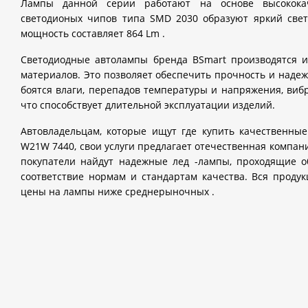
Лампы данной серии работают на основе высококач
светодионых чипов типа
SMD
2030 образуют яркий свет
мощность составляет 864
Lm
.
Светодиодные автолампы бренда
BSmart
производятся 
материалов. Это позволяет обеспечить прочность и надеж
боятся влаги, перепадов температуры и напряжения, виб
что способствует длительной эксплуатации изделий.
Автовладельцам, которые ищут где купить качественн
W
21
W
7440, свои услуги предлагает отечественная компа
покупатели найдут надежные лед -лампы, проходящие о
соответствие нормам и стандартам качества. Вся проду
цены на лампы ниже среднерыночных .