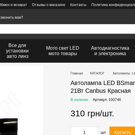
Обмен и возврат
Отзывы о магазине
Контакты
Политика конфиденциаль
звонить вам?
Все для
Мото свет LED
Автодиагностика
установки
мото товары
и электроника
авто линз
Главная
КАТАЛОГ
Автолампы L
Автолампа LED BSmar
21Вт Canbus Красная
В наличии
Артикул: 100746
310 грн/шт.
Купить
шт.