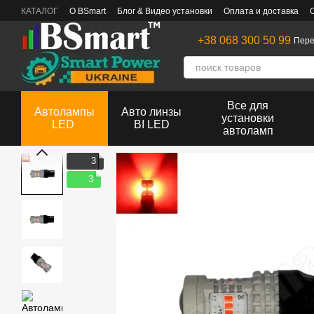
Перейти к основному контенту
КАТАЛОГ
О BSmart
Блог & Видео установки
Оплата и доставка
+38 068 300 50 99
Пере
Все для
Автолампы
Авто линзы
установки
LED
BI LED
автоламп
3
3