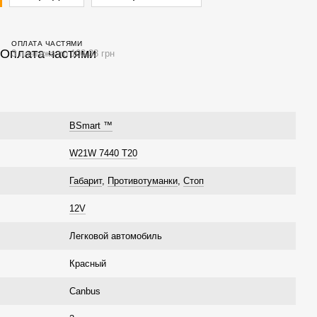
ОПЛАТА ЧАСТЯМИ
3 платежа по 103.33 грн
BSmart ™
W21W 7440 T20
Габарит
,
Противотуманки
,
Стоп
12V
Легковой автомобиль
Красный
Canbus