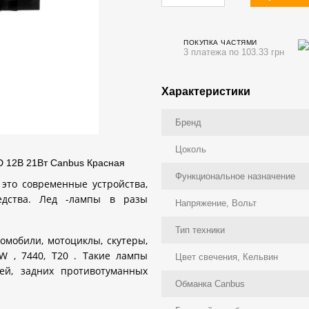
ПОКУПКА ЧАСТЯМИ
3 платежа по 103.33 грн
Характеристики
Бренд
Цоколь
 12В 21Вт Canbus Красная
Функциональное назначение
 это современные устройства,
едства. Лед -лампы в разы
Напряжение, Вольт
Тип техники
омобили, мотоциклы, скутеры,
W
, 7440,
T
20
. Такие
лампы
Цвет свечения, Кельвин
ей, задних противотуманных
Обманка Canbus