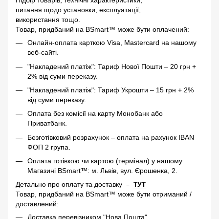
Підбір товарів, технічні характеристики,
питання щодо установки, експлуатації,
використання тощо.
Товар, придбаний на BSmart™ може бути оплачений:
Онлайн-оплата карткою Visa, Mastercard на нашому
веб-сайті.
"Накладений платіж": Тариф Нової Пошти – 20 грн +
2% від суми переказу.
"Накладений платіж": Тариф Укрошти – 15 грн + 2%
від суми переказу.
Оплата без комісії на карту Монобанк або
Приватбанк.
Безготівковий розрахунок – оплата на рахунок IBAN
ФОП 2 група.
Оплата готівкою чи картою (термінал) у нашому
Магазині BSmart™: м. Львів, вул. Єрошенка, 2.
–
ТУТ
Детально про оплату та доставку
Товар, придбаний на BSmart™ може бути отриманий /
доставлений:
Доставка перевізником "Нова Пошта".