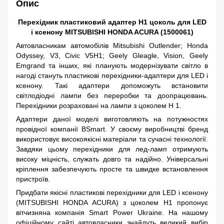
Опис
Перехідник пластиковий адаптер
H
1 цоколь для
LED
і ксенону
MITSUBISHI
HONDA
ACURA
(1500061)
Автовласникам автомобілів Mitsubishi Outlender; Honda
Odyssey, V3, Civic V5H1; Geely Gleagle, Vision, Geely
Emgrand та інших, які планують модернізувати світло в
нагоді стануть пластикові перехідники-адаптери для LED і
ксенону. Такі адаптери допоможуть встановити
світлодіодні лампи без переробки та доопрацювань.
Перехідники розраховані на лампи з цоколем Н 1.
Адаптери даної моделі виготовляють на потужностях
провідної компанії BSmart. У своєму виробництві бренд
використовує високоякісні матеріали та сучасні технології.
Завдяки цьому перехідники для лед-ламп отримують
високу міцність, служать довго та надійно. Універсальні
кріплення забезпечують просте та швидке встановлення
пристроїв.
Придбати якісні пластикові перехідники для LED і ксенону
(MITSUBISHI HONDA ACURA) з цоколем H1 пропонує
вітчизняна компанія Smart Power Ukraine. На нашому
офіційному сайті автовласники знайдуть великий вибір