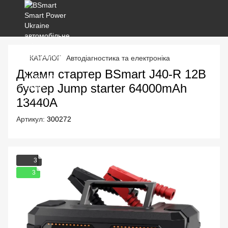
КАТАЛОГ
Автодіагностика та електроніка
Джамп стартер BSmart J40-R 12В
бустер Jump starter 64000mAh
13440А
Артикул:
300272
3
3