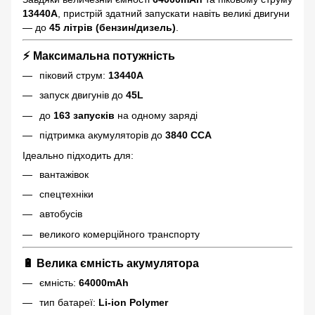
13440A
, пристрій здатний запускати навіть великі двигуни
— до
45 літрів (бензин/дизель)
.
⚡
Максимальна потужність
піковий струм:
13440A
запуск двигунів до
45L
до
163 запусків
на одному заряді
підтримка акумуляторів до
3840 CCA
Ідеально підходить для:
вантажівок
спецтехніки
автобусів
великого комерційного транспорту
🔋
Велика ємність акумулятора
ємність:
64000mAh
тип батареї:
Li-ion Polymer