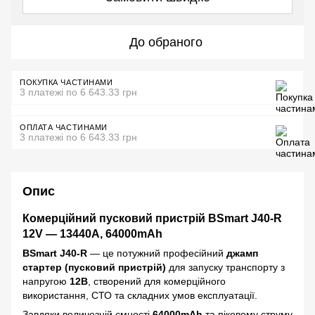
До обраного
ПОКУПКА ЧАСТИНАМИ
3 платежі по 6 643.33 грн
ОПЛАТА ЧАСТИНАМИ
3 платежі по 6 643.33 грн
Опис
Комерційний пусковий пристрій BSmart J40-R
12V — 13440A, 64000mAh
BSmart J40-R
— це потужний професійний
джамп
стартер (пусковий пристрій)
для запуску транспорту з
напругою
12В
, створений для комерційного
використання, СТО та складних умов експлуатації.
Завдяки величезній ємності
64000mAh
та піковому струму