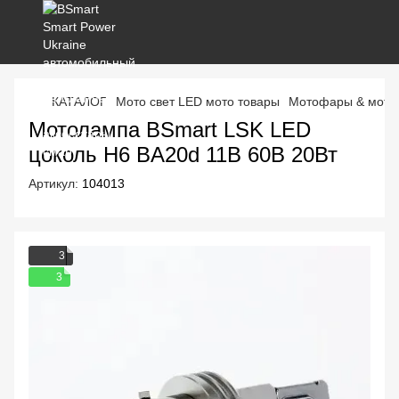
КАТАЛОГ
Мото свет LED мото товары
Мотофары & мото 
Мотолампа BSmart LSK LED
цоколь H6 BA20d 11В 60В 20Вт
Артикул:
104013
3
3