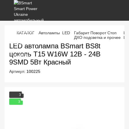
КАТАЛОГ
Автолампы LED
Габарит Поворот Стоп
Цо
ДХО подсветка и прочее
Цо
LED автолампа BSmart BS8t
цоколь T15 W16W 12В - 24В
9SMD 5Вт Красный
Артикул:
100225
3
3