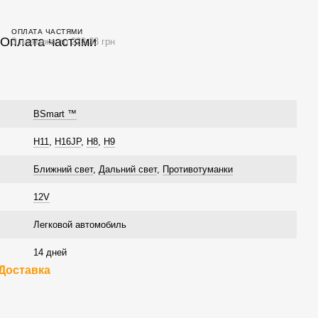
ОПЛАТА ЧАСТЯМИ
3 платежа по 223.33 грн
BSmart ™
H11
,
H16JP
,
H8
,
H9
Ближний свет
,
Дальний свет
,
Противотуманки
12V
Легковой автомобиль
14 дней
Доставка