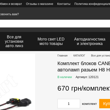
Обмен и возврат
Отзывы о магазине
Контакты
Политика конфиденциаль
звонить вам?
Все для
Мото свет LED
Автодиагностика
установки
мото товары
и электроника
авто линз
Главная
КАТАЛОГ
Все для устан
Комплект блоков CAN
автоламп разьем H8 H
В наличии
Артикул: 120121
670 грн/комплек
Куп
комплект