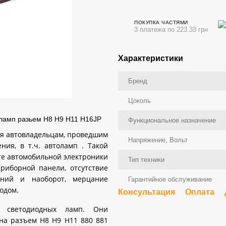
ПОКУПКА ЧАСТЯМИ
3 платежа по 223.33 грн
Характеристики
Бренд
Цоколь
ламп разьем H8 H9 H11 H16JP
Функциональное назначение
ся автовладельцам, проведшим
Напряжение, Вольт
ия, в т.ч. автоламп . Такой
оте автомобильной электроники
Тип техники
риборной панели, отсутствие
ьний и наоборот, мерцание
Гарантийное обслуживание
одом.
Консультация
Оплата
 светодиодных ламп. Они
на разъем H8 H9 H11 880 881