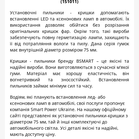
(151011)
Установочні пильники - кришки допомагають
встановленні LED та ксенонових ламп в автомобілі. Їх
використання дозволяє обійтися без розрізання
оригінальних кришок фар. Окрім того, такі вироби
забезпечують повну герметизацію лампи, захищають
її від потрапляння вологи та пилу. Дана серія гумок
має внутрішній діаметр розміром 75 мм.
Кришки - пильники бренду BSMART – це якісні та
надійні вироби. Вони виготовляються з сучасної м'якої
гуми. Матеріал має хорошу еластичність, він
вогнетривкий та зносостійкий. Встановлення
пильників займає мінімум сил та часу.
Водіям, які планують встановлення лед- або
ксенонових ламп в автомобілі, свої послуги пропонує
компанія Smart Power Ukraine. На нашому офіційному
сайті представлені як установочні пильники-кришки з
діаметром 75 мм, тай й інші комплектуючі до
автомобільного світла. Усі деталі якісні та надійні,
мають доступну ціну.