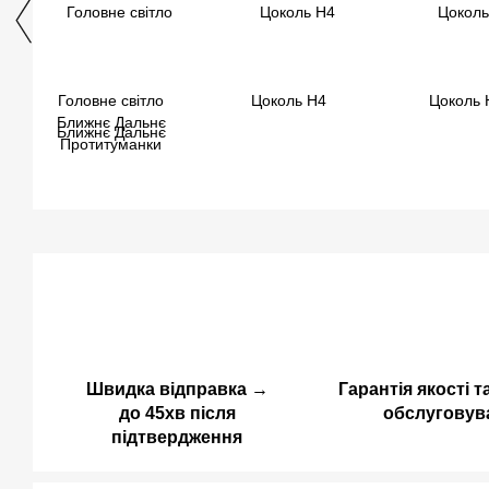
Головне світло
Цоколь H4
Цоколь 
Ближнє Дальнє
Протитуманки
Швидка відправка →
Гарантія якості т
до 45хв після
обслуговув
підтвердження