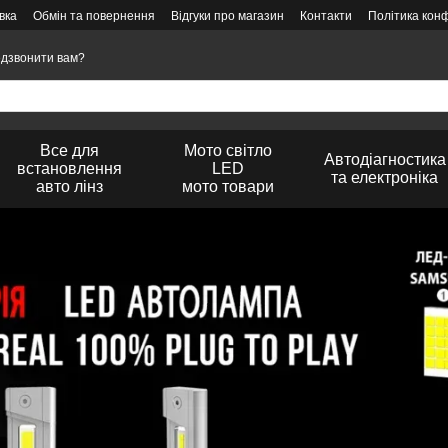
вка
Обмін та повернення
Відгуки про магазин
Контакти
Політика конф
дзвонити вам?
Все для
Мото світло
Автодіагностика
встановлення
LED
та електроніка
авто лінз
мото товари