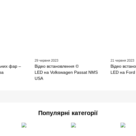
29 червня 2023
21 червня 2023
ьних фар –
Відео встановлення ©
Відео встан
ра
LED на Volkswagen Passat NMS
LED на Ford 
USA
Популярні категорії