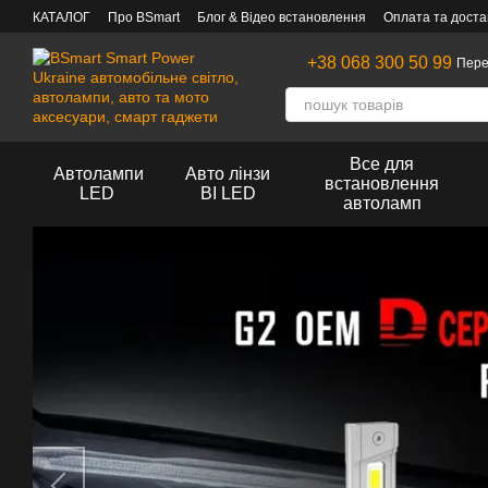
Перейти до основного контенту
КАТАЛОГ
Про BSmart
Блог & Відео встановлення
Оплата та доста
+38 068 300 50 99
Пере
Все для
Автолампи
Авто лінзи
встановлення
LED
BI LED
автоламп