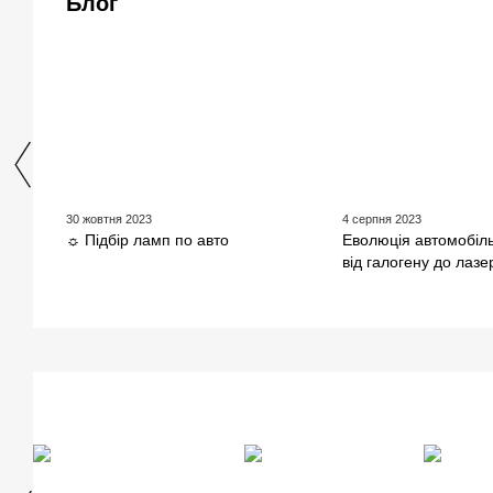
Блог
30 жовтня 2023
4 серпня 2023
☼ Підбір ламп по авто
Еволюція автомобіл
від галогену до лазе