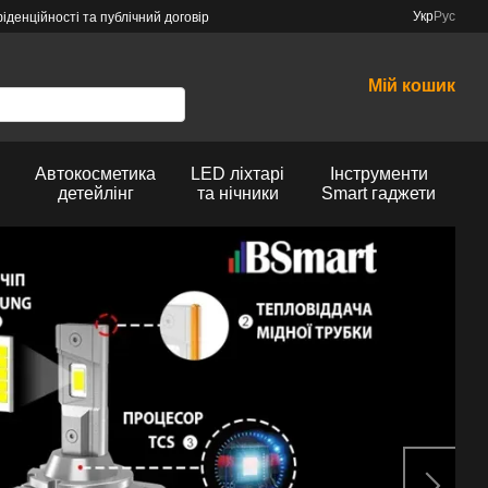
Укр
Рус
іденційності та публічний договір
Мій кошик
Автокосметика
LED ліхтарі
Інструменти
детейлінг
та нічники
Smart гаджети