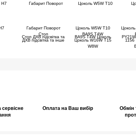
H7
Габарит Поворот
Цоколь W5W T10
Цоколь
Стоп
BA9S T4W
ДХВ підсвітка та інше
Цоколь W16W T15
1156
W8W
а сервісне
Оплата на Ваш вибір
Обмін 
ання
прот