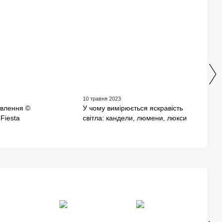
10 травня 2023
28 кв
овлення ©
У чому вимірюється яскравість
Авто
Fiesta
світла: кандели, люмени, люкси
безп