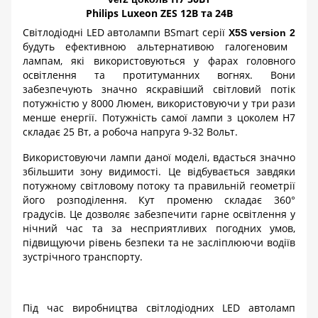
Philips Luxeon ZES 12В та 24В
Світлодіодні LED автолампи BSmart серії
X5S version 2
будуть ефективною альтернативою галогеновим
лампам, які використовуються у фарах головного
освітлення та протитуманних вогнях. Вони
забезпечують значно яскравіший світловий потік
потужністю у 8000 Люмен, використовуючи у три рази
менше енергії. Потужність самої лампи з цоколем H7
складає 25 Вт, а робоча напруга 9-32 Вольт.
Використовуючи лампи даної моделі, вдасться значно
збільшити зону видимості. Це відбувається завдяки
потужному світловому потоку та правильній геометрії
його розподілення. Кут променю складає 360°
градусів. Це дозволяє забезпечити гарне освітлення у
нічний час та за несприятливих погодних умов,
підвищуючи рівень безпеки та не засліплюючи водіїв
зустрічного транспорту.
Під час виробництва світлодіодних LED автоламп