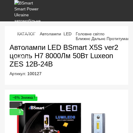
КАТАЛОГ
Автолампи LED
Головне світло
Ближнє Дальнє Протитуманк
Автолампи LED BSmart X5S ver2
цоколь H7 8000Лм 50Вт Luxeon
ZES 12В-24В
Артикул:
100127
−6% Знижка !
3
3