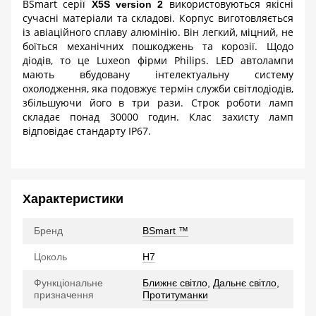
BSmart серії
використовуються якісні
X5S version 2
сучасні матеріали та складові. Корпус виготовляється
із авіаційного сплаву алюмінію. Він легкий, міцний, не
боїться механічних пошкоджень та корозії. Щодо
діодів, то це Luxeon фірми Philips. LED автолампи
мають вбудовану інтелектуальну систему
охолодження, яка подовжує термін служби світлодіодів,
збільшуючи його в три рази. Строк роботи ламп
складає понад 30000 годин. Клас захисту ламп
відповідає стандарту IP67.
Характеристики
Бренд
BSmart ™
Цоколь
H7
Функціональне
Ближнє світло
,
Дальнє світло
,
призначення
Протитуманки